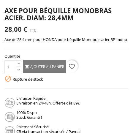
AXE POUR BÉQUILLE MONOBRAS
ACIER. DIAM: 28,4MM
28,00 €
TTC
Axe de 28.4 mm pour HONDA pour béquille Monobras acier BP-mono
Quantité
favorite_border
AJOUTER AU PANIER


Rupture de stock
Livraison Rapide
Livraison en 24/48h. Offerte dès 89€
100% Dispo
Stock Garanti !
Paiement Sécurisé
CB via transaction sécurisée / Paypal