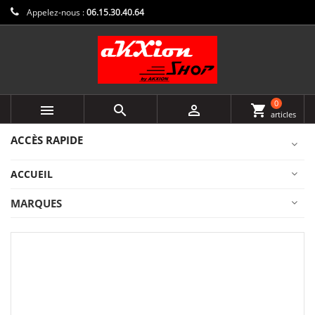
Appelez-nous :
06.15.30.40.64
0



shopping_cart
articles
ACCÈS RAPIDE
ACCUEIL
MARQUES