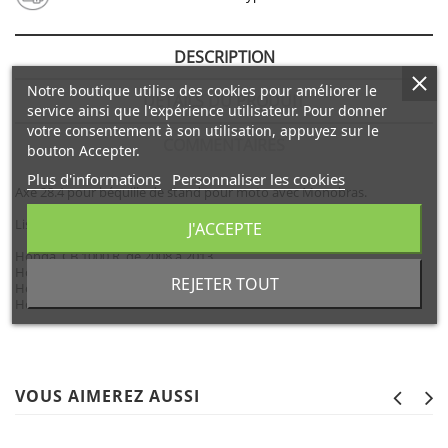
DESCRIPTION
Notre boutique utilise des cookies pour améliorer le
DÉTAILS DU PRODUIT
service ainsi que l'expérience utilisateur. Pour donner
votre consentement à son utilisation, appuyez sur le
COMMENTAIRES
bouton Accepter.
Plus d'informations
Personnaliser les cookies
Axe 28.4 pour béquille de stand pour moto avec Monobras.
Liste des modèles:
J'ACCEPTE
Honda CB 1000 R de 2008 à 2013
Honda Crossrunner de 2011 à 2013
REJETER TOUT
Honda VFR 750 F de 1990 à 1997
Honda VFR 800/ V-Tec de 1998 à 2013
VOUS AIMEREZ AUSSI