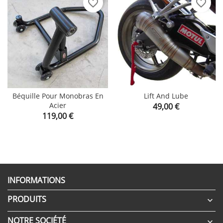
favorite_border
favorite_border
Béquille Pour Monobras En
Lift And Lube
Acier
Prix
49,00 €
Prix
119,00 €
INFORMATIONS
PRODUITS

NOTRE SOCIÉTÉ
